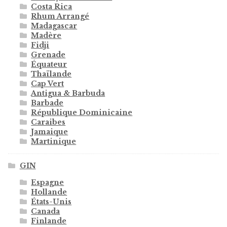
Costa Rica
Rhum Arrangé
Madagascar
Madère
Fidji
Grenade
Équateur
Thaïlande
Cap Vert
Antigua & Barbuda
Barbade
République Dominicaine
Caraibes
Jamaique
Martinique
GIN
Espagne
Hollande
États-Unis
Canada
Finlande