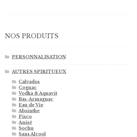
NOS PRODUITS
PERSONNALISATION
AUTRES SPIRITUEUX
Calvados
Cognac
Vodka & Aquavit
Bas-Armagnac
Eau de Vie
Absinthe
Pisco
Anisé
Sochu
Sans Alcool