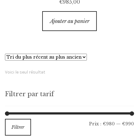
€
985,00
Ajouter au panier
Voici le seul résultat
Filtrer par tarif
Pr
Pr
Prix :
€980
—
€990
Filtrer
m
m