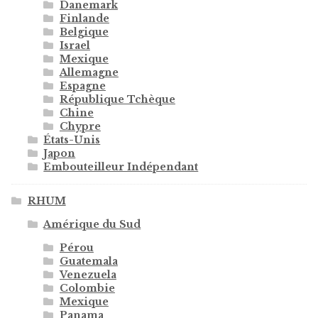
Danemark
Finlande
Belgique
Israel
Mexique
Allemagne
Espagne
République Tchèque
Chine
Chypre
États-Unis
Japon
Embouteilleur Indépendant
RHUM
Amérique du Sud
Pérou
Guatemala
Venezuela
Colombie
Mexique
Panama