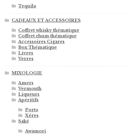
Tequila
CADEAUX ET ACCESSOIRES
Coffret whisky thématique
Coffret rhum thématique
Accessoires Cigares
Box Thématique
Livres
Verres
MIXOLOGIE
Amers
Vermouth
Liqueurs
Apéritifs
Porto
Xéres
Saké
Awamori