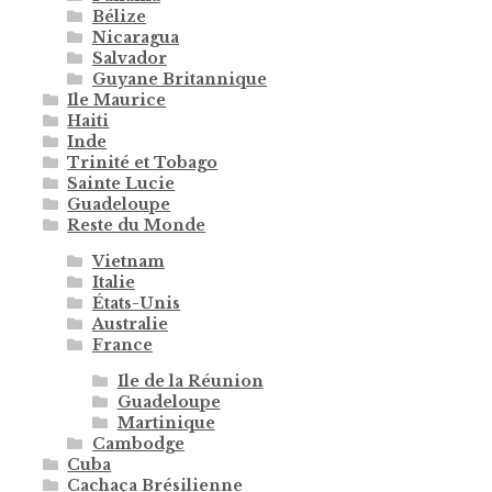
Bélize
Nicaragua
Salvador
Guyane Britannique
Ile Maurice
Haiti
Inde
Trinité et Tobago
Sainte Lucie
Guadeloupe
Reste du Monde
Vietnam
Italie
États-Unis
Australie
France
Ile de la Réunion
Guadeloupe
Martinique
Cambodge
Cuba
Cachaça Brésilienne