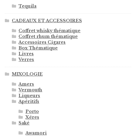
Tequila
CADEAUX ET ACCESSOIRES
Coffret whisky thématique
Coffret rhum thématique
Accessoires Cigares
Box Thématique
Livres
Verres
MIXOLOGIE
Amers
Vermouth
Liqueurs
Apéritifs
Porto
Xéres
Saké
Awamori