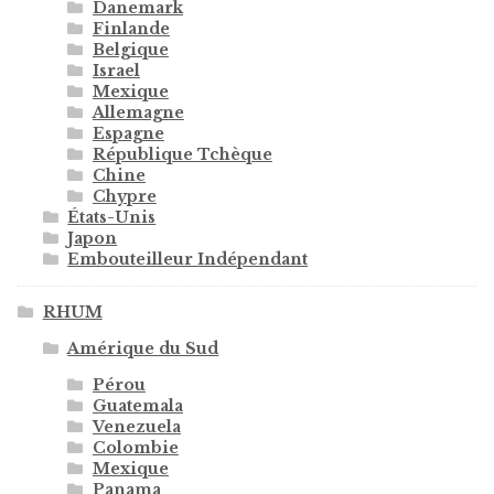
Danemark
Finlande
Belgique
Israel
Mexique
Allemagne
Espagne
République Tchèque
Chine
Chypre
États-Unis
Japon
Embouteilleur Indépendant
RHUM
Amérique du Sud
Pérou
Guatemala
Venezuela
Colombie
Mexique
Panama