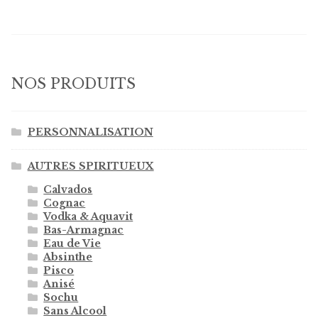
NOS PRODUITS
PERSONNALISATION
AUTRES SPIRITUEUX
Calvados
Cognac
Vodka & Aquavit
Bas-Armagnac
Eau de Vie
Absinthe
Pisco
Anisé
Sochu
Sans Alcool