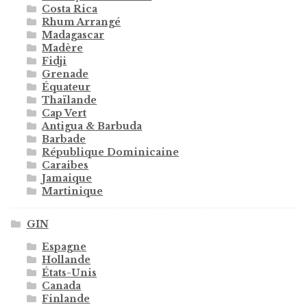
Costa Rica
Rhum Arrangé
Madagascar
Madère
Fidji
Grenade
Équateur
Thaïlande
Cap Vert
Antigua & Barbuda
Barbade
République Dominicaine
Caraibes
Jamaique
Martinique
GIN
Espagne
Hollande
États-Unis
Canada
Finlande