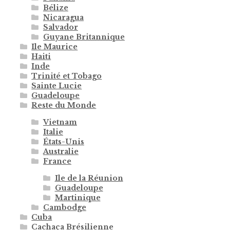
Bélize
Nicaragua
Salvador
Guyane Britannique
Ile Maurice
Haiti
Inde
Trinité et Tobago
Sainte Lucie
Guadeloupe
Reste du Monde
Vietnam
Italie
États-Unis
Australie
France
Ile de la Réunion
Guadeloupe
Martinique
Cambodge
Cuba
Cachaça Brésilienne