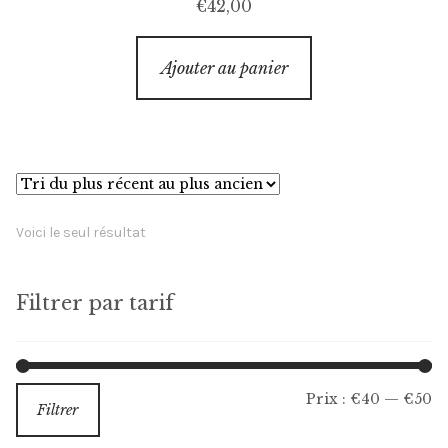
€
42,00
Ajouter au panier
Voici le seul résultat
Filtrer par tarif
Pr
Pr
Prix :
€40
—
€50
Filtrer
m
m