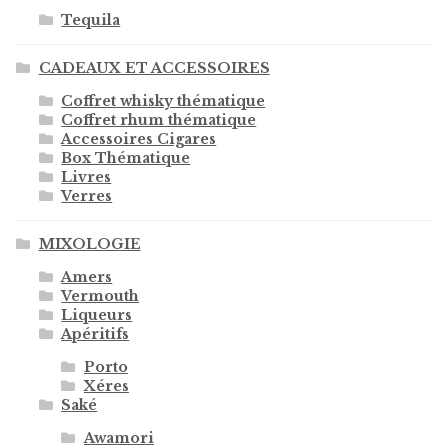
Tequila
CADEAUX ET ACCESSOIRES
Coffret whisky thématique
Coffret rhum thématique
Accessoires Cigares
Box Thématique
Livres
Verres
MIXOLOGIE
Amers
Vermouth
Liqueurs
Apéritifs
Porto
Xéres
Saké
Awamori