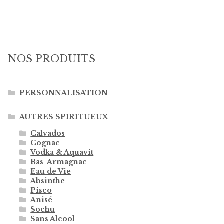
NOS PRODUITS
PERSONNALISATION
AUTRES SPIRITUEUX
Calvados
Cognac
Vodka & Aquavit
Bas-Armagnac
Eau de Vie
Absinthe
Pisco
Anisé
Sochu
Sans Alcool