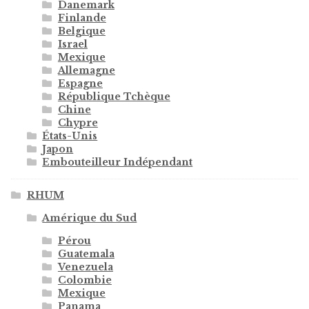
Danemark
Finlande
Belgique
Israel
Mexique
Allemagne
Espagne
République Tchèque
Chine
Chypre
États-Unis
Japon
Embouteilleur Indépendant
RHUM
Amérique du Sud
Pérou
Guatemala
Venezuela
Colombie
Mexique
Panama