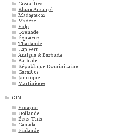
Costa Rica
Rhum Arrangé
Madagascar
Madère
Fidji
Grenade
Équateur
Thaïlande
Cap Vert
Antigua & Barbuda
Barbade
République Dominicaine
Caraibes
Jamaique
Martinique
GIN
Espagne
Hollande
États-Unis
Canada
Finlande