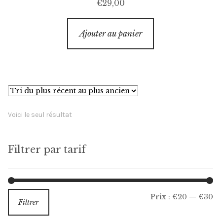
€
29,00
Ajouter au panier
Voici le seul résultat
Filtrer par tarif
Pr
Pr
Prix :
€20
—
€30
Filtrer
m
m