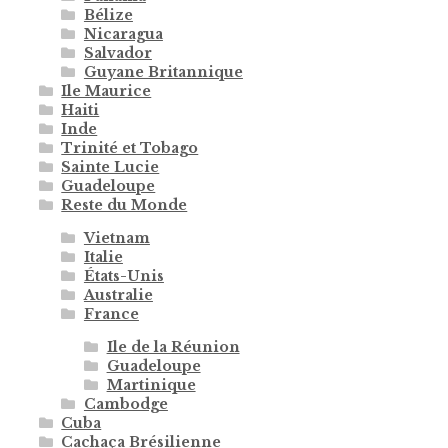
Bélize
Nicaragua
Salvador
Guyane Britannique
Ile Maurice
Haiti
Inde
Trinité et Tobago
Sainte Lucie
Guadeloupe
Reste du Monde
Vietnam
Italie
États-Unis
Australie
France
Ile de la Réunion
Guadeloupe
Martinique
Cambodge
Cuba
Cachaça Brésilienne