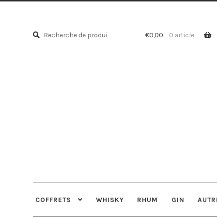
Recherche
Recherche
€
0,00
0 article
pour :
COFFRETS
WHISKY
RHUM
GIN
AUTR