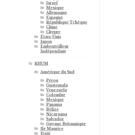
Israel
Mexique
Allemagne
Espagne
République Tchèque
Chine
Chypre
États-Unis
Japon
Embouteilleur
Indépendant
RHUM
Amérique du Sud
Pérou
Guatemala
Venezuela
Colombie
Mexique
Panama
Bélize
Nicaragua
Salvador
Guyane Britannique
Ile Maurice
Haiti