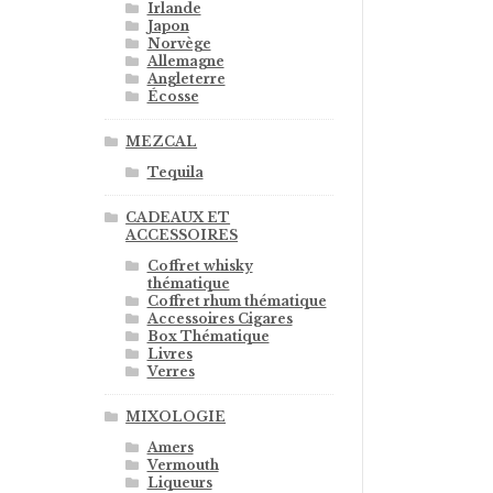
Irlande
Japon
Norvège
Allemagne
Angleterre
Écosse
MEZCAL
Tequila
CADEAUX ET
ACCESSOIRES
Coffret whisky
thématique
Coffret rhum thématique
Accessoires Cigares
Box Thématique
Livres
Verres
MIXOLOGIE
Amers
Vermouth
Liqueurs