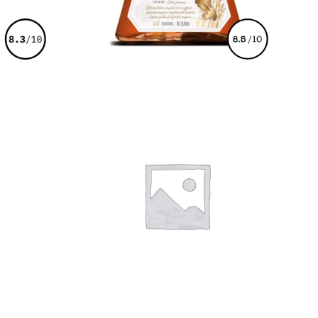
€
185,00
€
65,00