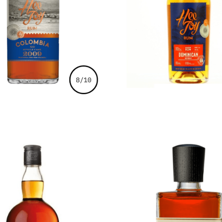
€
104,00
€
59,00