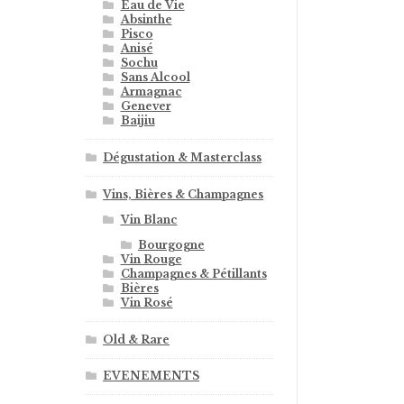
Eau de Vie
Absinthe
Pisco
Anisé
Sochu
Sans Alcool
Armagnac
Genever
Baijiu
Dégustation & Masterclass
Vins, Bières & Champagnes
Vin Blanc
Bourgogne
Vin Rouge
Champagnes & Pétillants
Bières
Vin Rosé
Old & Rare
EVENEMENTS