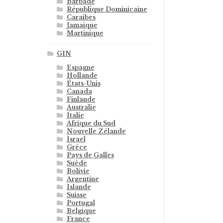
Barbade
République Dominicaine
Caraibes
Jamaique
Martinique
GIN
Espagne
Hollande
États-Unis
Canada
Finlande
Australie
Italie
Afrique du Sud
Nouvelle Zélande
Israel
Grèce
Pays de Galles
Suède
Bolivie
Argentine
Islande
Suisse
Portugal
Belgique
France