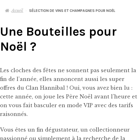
le
menu
Accueil
SÉLECTION DE VINS ET CHAMPAGNES POUR NOËL
WHISKY
enfant
Une Bouteilles pour
RHUM
Noël ?
GIN
AUTRES
Ouvrir
Les cloches des fêtes ne sonnent pas seulement la
le
fin de l’année, elles annoncent aussi les super
menu
MIXOLOGIE
Ouvrir
offres du Clan Hannibal ! Oui, vous avez bien lu :
enfant
le
cette année, on joue les Père Noël avant l’heure et
menu
DÉGUSTATIONS & MASTERCLASS
on vous fait basculer en mode VIP avec des tarifs
enfant
raisonnés.
VINS, BIÈRES & CHAMPAGNES
Vous êtes un fin dégustateur, un collectionneur
OLD & RARE
passionné ou simplement à la recherche de la